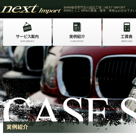
BMW修理専門店の認証工場｜NEXT IMPORT
BMWとミニ MINIの整備・修理・車検はお任せ下さい