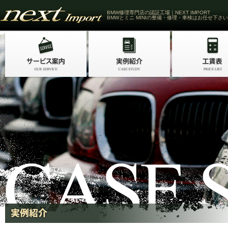
BMW修理専門店の認証工場｜NEXT IMPORT
BMWとミニ MINIの整備・修理・車検はお任せ下さい