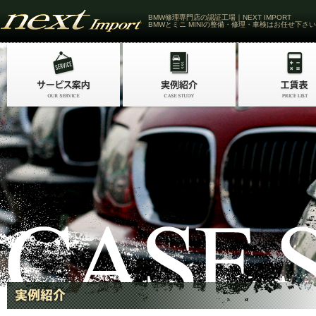
BMW修理専門店の認証工場｜NEXT IMPORT
BMWとミニ MINIの整備・修理・車検はお任せ下さい