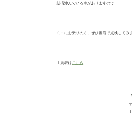
結構滲んでいる車がありますので
ミニにお乗りの方、ぜひ当店で点検してみ
工賃表は
こちら
〒