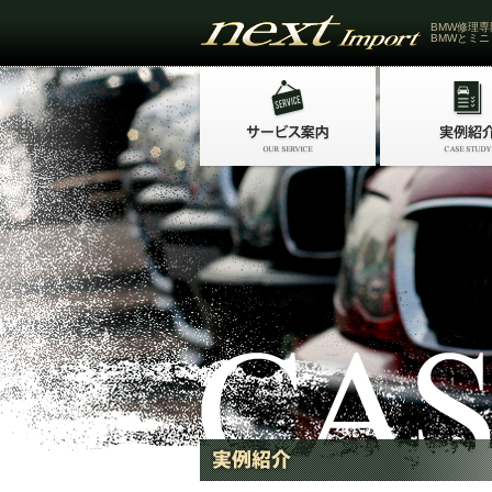
BMW修理専
BMWとミニ