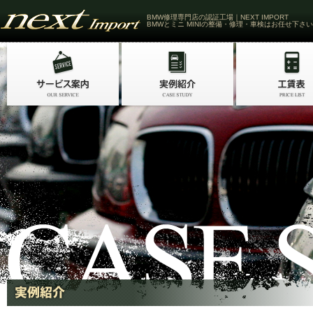
BMW修理専門店の認証工場｜NEXT IMPORT
BMWとミニ MINIの整備・修理・車検はお任せ下さい