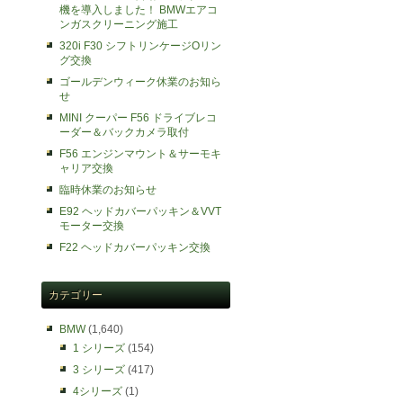
機を導入しました！ BMWエアコ
ンガスクリーニング施工
320i F30 シフトリンケージOリン
グ交換
ゴールデンウィーク休業のお知ら
せ
MINI クーパー F56 ドライブレコ
ーダー＆バックカメラ取付
F56 エンジンマウント＆サーモキ
ャリア交換
臨時休業のお知らせ
E92 ヘッドカバーパッキン＆VVT
モーター交換
F22 ヘッドカバーパッキン交換
カテゴリー
BMW
(1,640)
1 シリーズ
(154)
3 シリーズ
(417)
4シリーズ
(1)