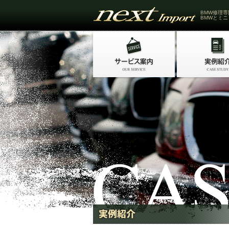
BMW修理専
BMWとミニ