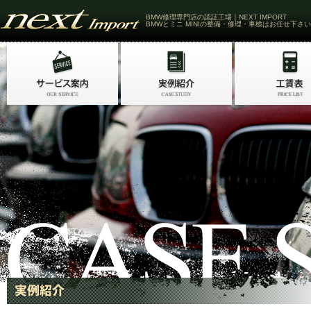
BMW修理専門店の認証工場｜NEXT IMPORT
BMWとミニ MINIの整備・修理・車検はお任せ下さい