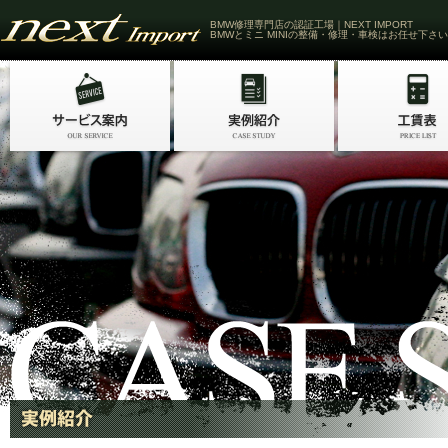
BMW修理専門店の認証工場｜NEXT IMPORT
BMWとミニ MINIの整備・修理・車検はお任せ下さい