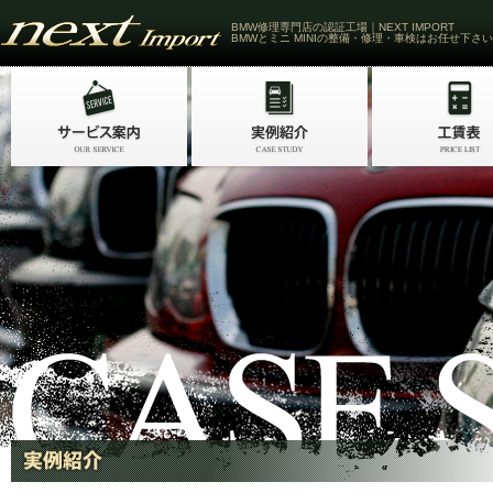
BMW修理専門店の認証工場｜NEXT IMPORT
BMWとミニ MINIの整備・修理・車検はお任せ下さい