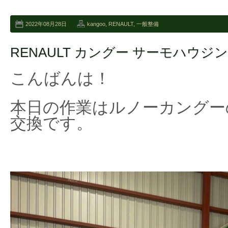
2022年08月28日
kangoo
,
RENAULT
,
一般整備
RENAULT カングー サーモハウジ
こんばんは！
本日の作業はルノーカングー
交換です。