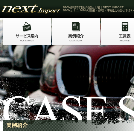
BMW修理専門店の認証工場｜NEXT IMPORT
BMWとミニ MINIの整備・修理・車検はお任せ下さい