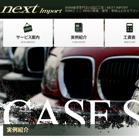
BMW修理専門店の認証工場｜NEXT IMPORT
BMWとミニ MINIの整備・修理・車検はお任せ下さい