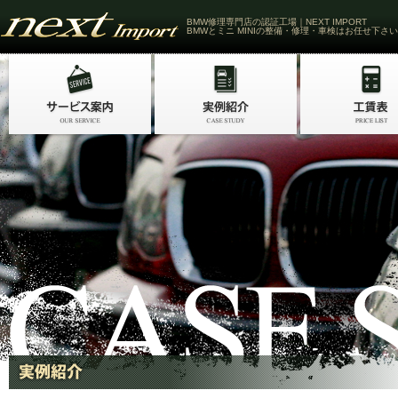
BMW修理専門店の認証工場｜NEXT IMPORT
BMWとミニ MINIの整備・修理・車検はお任せ下さい