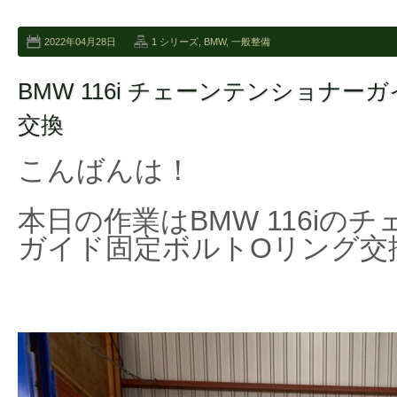
2022年04月28日
1 シリーズ
,
BMW
,
一般整備
BMW 116i チェーンテンショナ
交換
こんばんは！
本日の作業はBMW 116iの
ガイド固定ボルトOリング交