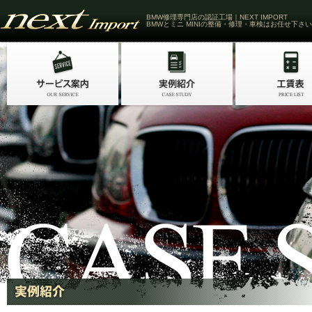
BMW修理専門店の認証工場｜NEXT IMPORT
BMWとミニ MINIの整備・修理・車検はお任せ下さい