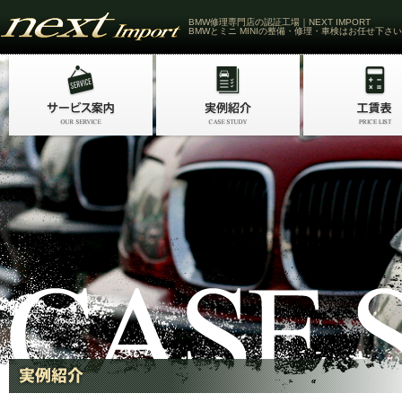
BMW修理専門店の認証工場｜NEXT IMPORT
BMWとミニ MINIの整備・修理・車検はお任せ下さい