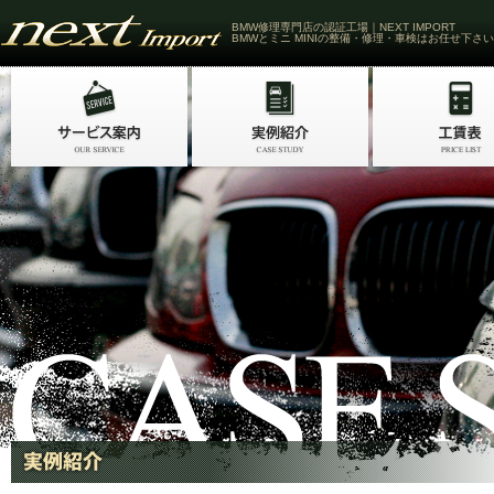
BMW修理専門店の認証工場｜NEXT IMPORT
BMWとミニ MINIの整備・修理・車検はお任せ下さい