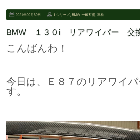
2021年09月30日
1 シリーズ
,
BMW
,
一般整備
,
車検
BMW １３０i リアワイパー 交
こんばんわ！
今日は、Ｅ８７のリアワイパ
す。