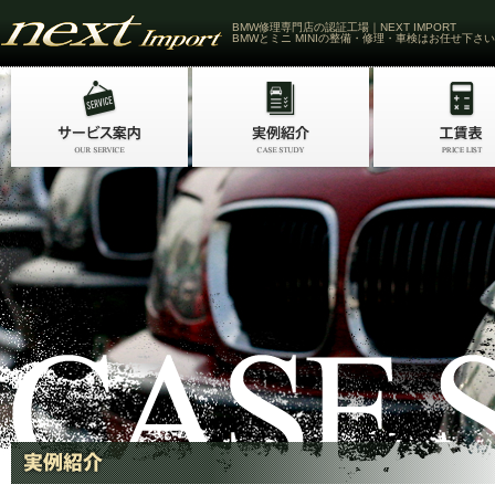
BMW修理専門店の認証工場｜NEXT IMPORT
BMWとミニ MINIの整備・修理・車検はお任せ下さい