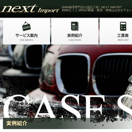
BMW修理専門店の認証工場｜NEXT IMPORT
BMWとミニ MINIの整備・修理・車検はお任せ下さい