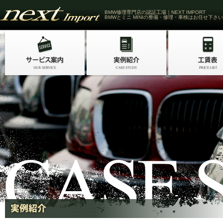
BMW修理専門店の認証工場｜NEXT IMPORT
BMWとミニ MINIの整備・修理・車検はお任せ下さい