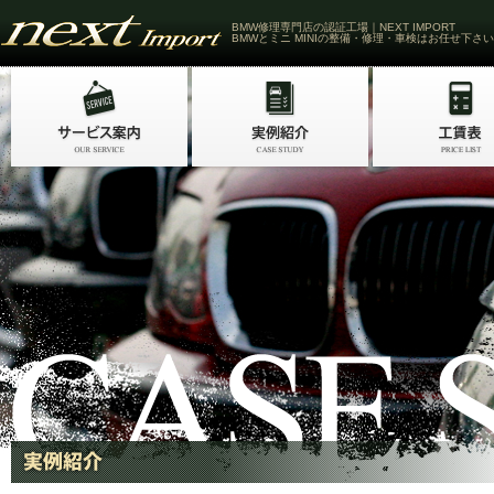
BMW修理専門店の認証工場｜NEXT IMPORT
BMWとミニ MINIの整備・修理・車検はお任せ下さい