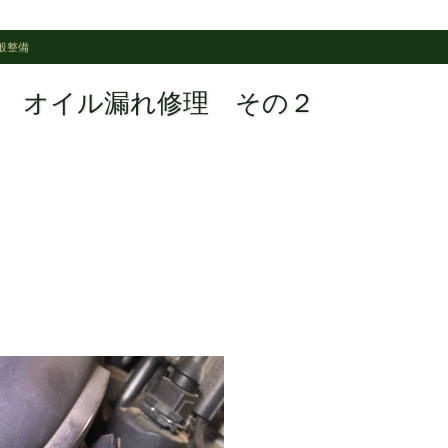
般整備
ング オイル漏れ修理 その２
。