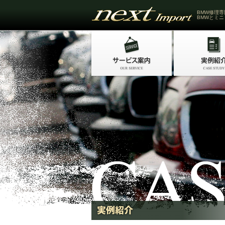
BMW修理専
BMWとミニ