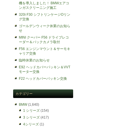
機を導入しました！ BMWエアコ
ンガスクリーニング施工
320i F30 シフトリンケージOリン
グ交換
ゴールデンウィーク休業のお知ら
せ
MINI クーパー F56 ドライブレコ
ーダー＆バックカメラ取付
F56 エンジンマウント＆サーモキ
ャリア交換
臨時休業のお知らせ
E92 ヘッドカバーパッキン＆VVT
モーター交換
F22 ヘッドカバーパッキン交換
カテゴリー
BMW
(1,640)
1 シリーズ
(154)
3 シリーズ
(417)
4シリーズ
(1)