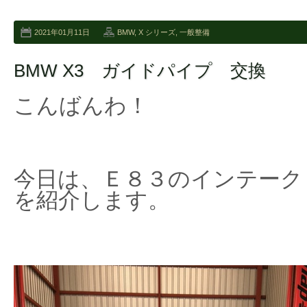
2021年01月11日
BMW
,
X シリーズ
,
一般整備
BMW X3 ガイドパイプ 交換
こんばんわ！
今日は、Ｅ８３のインテーク
を紹介します。