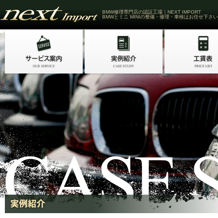
BMW修理専門店の認証工場｜NEXT IMPORT
BMWとミニ MINIの整備・修理・車検はお任せ下さい