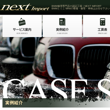
BMW修理専門店の認証工場｜NEXT IMPORT
BMWとミニ MINIの整備・修理・車検はお任せ下さい