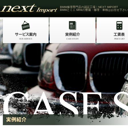
BMW修理専門店の認証工場｜NEXT IMPORT
BMWとミニ MINIの整備・修理・車検はお任せ下さい