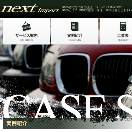
BMW修理専門店の認証工場｜NEXT IMPORT
BMWとミニ MINIの整備・修理・車検はお任せ下さい