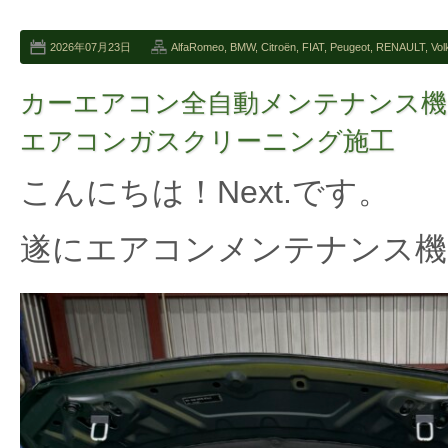
2026年07月23日
AlfaRomeo
,
BMW
,
Citroën
,
FIAT
,
Peugeot
,
RENAULT
,
Vo
カーエアコン全自動メンテナンス機
エアコンガスクリーニング施工
こんにちは！Next.です。
遂にエアコンメンテナンス機