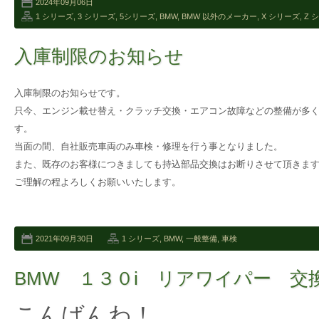
2024年09月06日
1 シリーズ
,
3 シリーズ
,
5シリーズ
,
BMW
,
BMW 以外のメーカー
,
X シリーズ
,
Z 
入庫制限のお知らせ
入庫制限のお知らせです。
只今、エンジン載せ替え・クラッチ交換・エアコン故障などの整備が多
す。
当面の間、自社販売車両のみ車検・修理を行う事となりました。
また、既存のお客様につきましても持込部品交換はお断りさせて頂きま
ご理解の程よろしくお願いいたします。
2021年09月30日
1 シリーズ
,
BMW
,
一般整備
,
車検
BMW １３０i リアワイパー 交
こんばんわ！