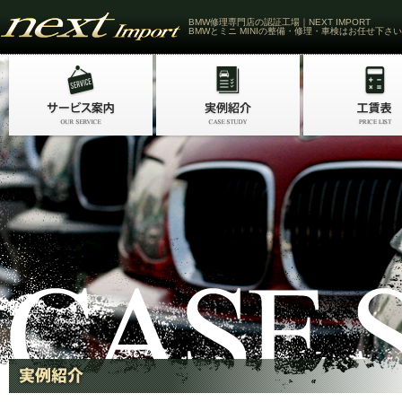
BMW修理専門店の認証工場｜NEXT IMPORT
BMWとミニ MINIの整備・修理・車検はお任せ下さい