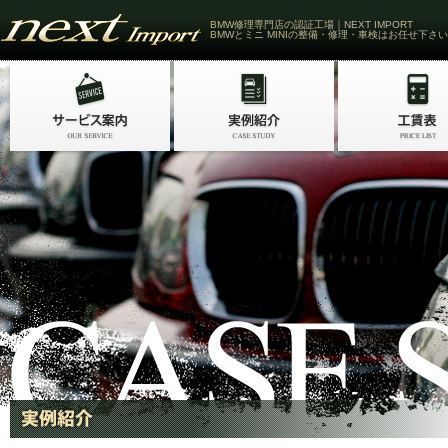
BMW修理専門店の認証工場｜NEXT IMPORT
BMWとミニ MINIの整備・修理・車検はお任せ下さい