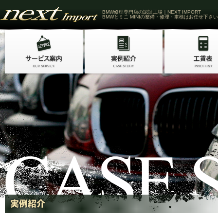
BMW修理専門店の認証工場｜NEXT IMPORT
BMWとミニ MINIの整備・修理・車検はお任せ下さい