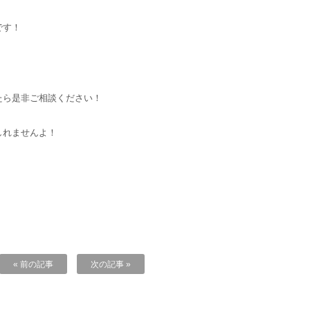
です！
たら是非ご相談ください！
しれませんよ！
« 前の記事
次の記事 »