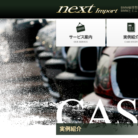
BMW修理専
BMWとミニ