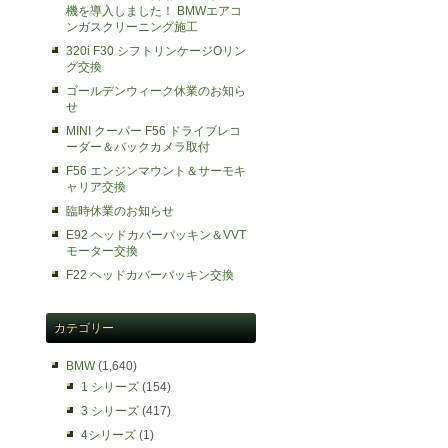
機を導入しました！ BMWエアコ
ンガスクリーニング施工
320i F30 シフトリンケージOリン
グ交換
ゴールデンウィーク休業のお知ら
せ
MINI クーパー F56 ドライブレコ
ーダー＆バックカメラ取付
F56 エンジンマウント＆サーモキ
ャリア交換
臨時休業のお知らせ
E92 ヘッドカバーパッキン＆VVT
モーター交換
F22 ヘッドカバーパッキン交換
カテゴリー
BMW
(1,640)
1 シリーズ
(154)
3 シリーズ
(417)
4シリーズ
(1)