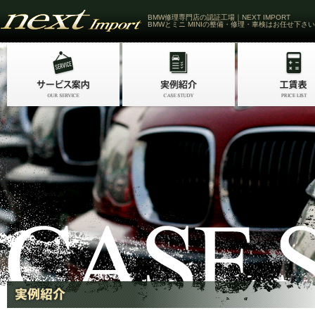
BMW修理専門店の認証工場｜NEXT IMPORT
BMWとミニ MINIの整備・修理・車検はお任せ下さい