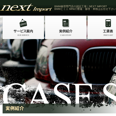
BMW修理専門店の認証工場｜NEXT IMPORT
BMWとミニ MINIの整備・修理・車検はお任せ下さい