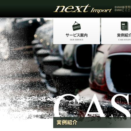
BMW修理専
BMWとミニ