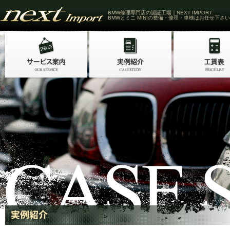
BMW修理専門店の認証工場｜NEXT IMPORT
BMWとミニ MINIの整備・修理・車検はお任せ下さい