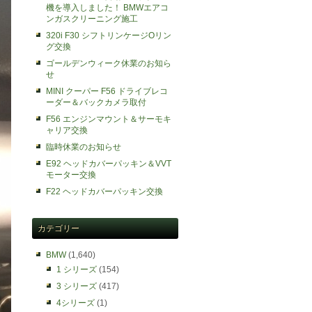
機を導入しました！ BMWエアコ
ンガスクリーニング施工
320i F30 シフトリンケージOリン
グ交換
ゴールデンウィーク休業のお知ら
せ
MINI クーパー F56 ドライブレコ
ーダー＆バックカメラ取付
F56 エンジンマウント＆サーモキ
ャリア交換
臨時休業のお知らせ
E92 ヘッドカバーパッキン＆VVT
モーター交換
F22 ヘッドカバーパッキン交換
カテゴリー
BMW
(1,640)
1 シリーズ
(154)
3 シリーズ
(417)
4シリーズ
(1)