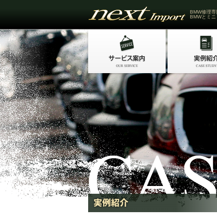
BMW修理専
BMWとミニ