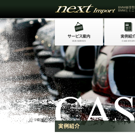
BMW修理専
BMWとミニ