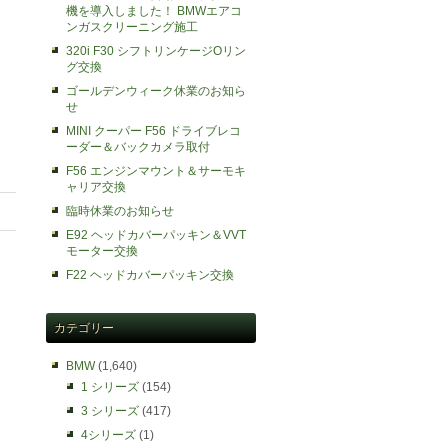
機を導入しました！ BMWエアコ
ンガスクリーニング施工
320i F30 シフトリンケージOリン
グ交換
ゴールデンウィーク休業のお知ら
せ
MINI クーパー F56 ドライブレコ
ーダー＆バックカメラ取付
F56 エンジンマウント＆サーモキ
ャリア交換
臨時休業のお知らせ
E92 ヘッドカバーパッキン＆VVT
モーター交換
F22 ヘッドカバーパッキン交換
カテゴリー
BMW
(1,640)
1 シリーズ
(154)
3 シリーズ
(417)
4シリーズ
(1)