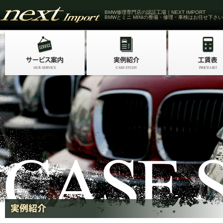
BMW修理専門店の認証工場｜NEXT IMPORT
BMWとミニ MINIの整備・修理・車検はお任せ下さい