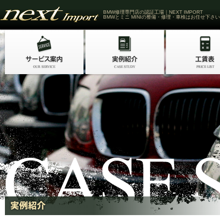
BMW修理専門店の認証工場｜NEXT IMPORT
BMWとミニ MINIの整備・修理・車検はお任せ下さい