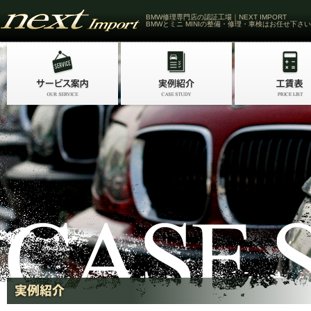
BMW修理専門店の認証工場｜NEXT IMPORT
BMWとミニ MINIの整備・修理・車検はお任せ下さい