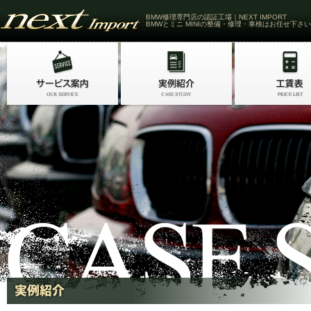
BMW修理専門店の認証工場｜NEXT IMPORT
BMWとミニ MINIの整備・修理・車検はお任せ下さい